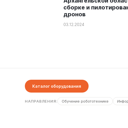
ование дронов в
Архангельской облас
 проектах для
сборке и пилотирова
иков
дронов
03.12.2024
Каталог оборудования
НАПРАВЛЕНИЯ:
Обучение робототехнике
Инфо