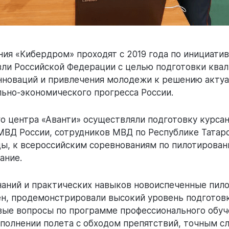
ния «Кибердром» проходят с 2019 года по инициати
ли Российской Федерации с целью подготовки ква
инноваций и привлечения молодежи к решению актуа
ьно-экономического прогресса России.
о центра «Аванти» осуществляли подготовку курсан
МВД России, сотрудников МВД по Республике Татарс
ды, к всероссийским соревнованиям по пилотирован
ание.
аний и практических навыков новоиспеченные пил
н, продемонстрировали высокий уровень подготовк
вые вопросы по программе профессионального обуч
ыполнении полета с обходом препятствий, точным с