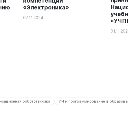
приня
ти
компетенции
Наци
нию
«Электроника»
учеб
07.11.2024
«УЧП
01.11.20
рмационная робототехника
ИИ и программирование в образова