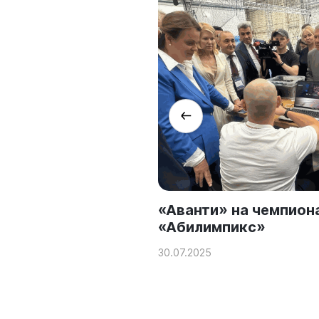
«Аванти» на чемпион
приняла участие в
«Абилимпикс»
 профессиональных
енций
30.07.2025