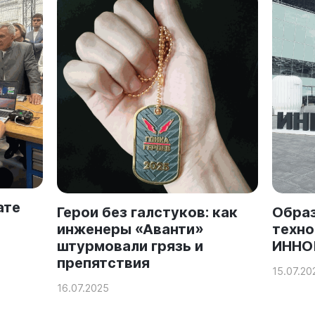
ате
Герои без галстуков: как
Обра
инженеры «Аванти»
техно
штурмовали грязь и
ИННО
препятствия
15.07.20
16.07.2025